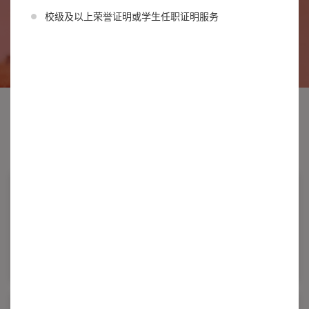
校级及以上荣誉证明或学生任职证明服务
热点服务
more
Recommended service
本科生成绩单打
学生出入校园信
印
息填报